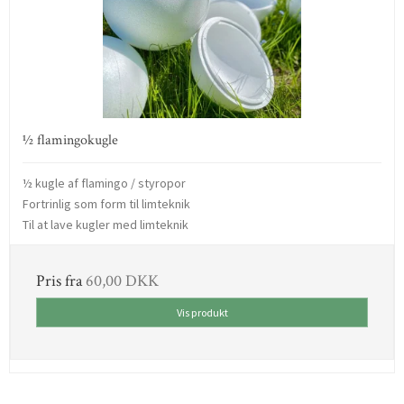
½ flamingokugle
½ kugle af flamingo / styropor
Fortrinlig som form til limteknik
Til at lave kugler med limteknik
Pris fra
60,00 DKK
Vis produkt