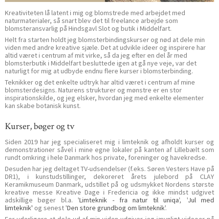
Kreativiteten lå latent i mig og blomstrede med arbejdet med
naturmaterialer, så snart blev det til freelance arbejde som
blomsteransvarlig på Hindsgavl Slot og butik i Middelfart.
Helt fra starten holdt jeg blomsterbindingskurser og nød at dele min
viden med andre kreative sjæle. Det at udvikle ideer og inspirere har
altid været i centrum af mit virke, så da jeg efter en del år med
blomsterbutik i Middelfart besluttede igen at gå nye veje, var det
naturligt for mig at udbyde endnu flere kurser i blomsterbinding.
Teknikker og det enkelte udtryk har altid været i centrum af mine
blomsterdesigns. Naturens strukturer og mønstre er en stor
inspirationskilde, og jeg elsker, hvordan jeg med enkelte elementer
kan skabe botanisk kunst.
Kurser, bøger og tv
Siden 2019 har jeg specialiseret mig i limteknik og afholdt kurser og
demonstrationer såvel i mine egne lokaler på kanten af Lillebælt som
rundt omkring i hele Danmark hos private, foreninger og havekredse.
Desuden har jeg deltaget TV-udsendelser (f.eks. Søren Vesters Have på
DR1), i kunstudstillinger, dekoreret årets julebord på CLAY
Keramikmuseum Danmark, udstillet på og udsmykket Nordens største
kreative messe Kreative Dage i Fredericia og ikke mindst udgivet
adskillige bøger bl.a. '
Limteknik - fra natur til uniqa
', '
Jul med
limteknik'
og senest '
Den store grundbog om limteknik
'.