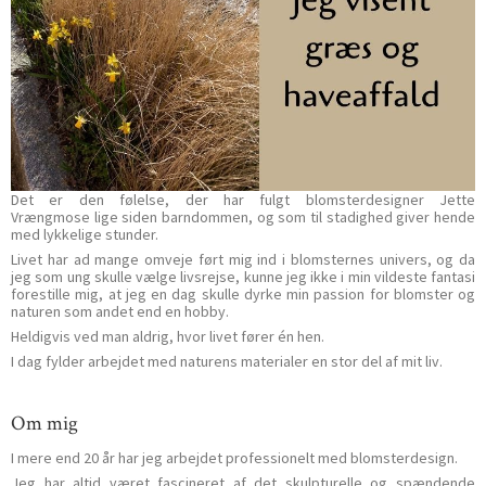
Det er den følelse, der har fulgt blomsterdesigner Jette
Vrængmose lige siden barndommen, og som til stadighed giver hende
med lykkelige stunder.
Livet har ad mange omveje ført mig ind i blomsternes univers, og da
jeg som ung skulle vælge livsrejse, kunne jeg ikke i min vildeste fantasi
forestille mig, at jeg en dag skulle dyrke min passion for blomster og
naturen som andet end en hobby.
Heldigvis ved man aldrig, hvor livet fører én hen.
I dag fylder arbejdet med naturens materialer en stor del af mit liv.
Om mig
I mere end 20 år har jeg arbejdet professionelt med blomsterdesign.
Jeg har altid været fascineret af det skulpturelle og spændende