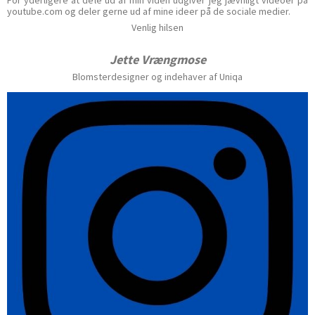
For yderligere at dele ud af min viden udgiver jeg jævnligt videoer på
youtube.com og deler gerne ud af mine ideer på de sociale medier.
Venlig hilsen
Jette Vrængmose
Blomsterdesigner og indehaver af Uniqa