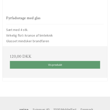
Fyrfadsstage med glas
Sæt med 4 stk.
Virkelig flot i kranse af limteknik
Glasset mindsker brandfaren
120,00 DKK
Vis produkt
uniqa
Svinøvej 40
5500 Middelfart
Danmark