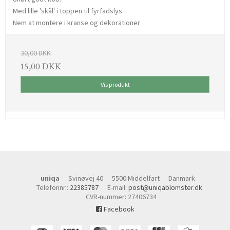
Med lille 'skål' i toppen til fyrfadslys
Nem at montere i kranse og dekorationer
30,00 DKK
15,00 DKK
Vis produkt
uniqa
Svinøvej 40
5500 Middelfart
Danmark
Telefonnr.
:
22385787
E-mail
:
post@uniqablomster.dk
CVR-nummer
:
27406734
Facebook