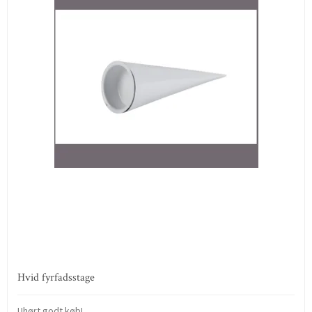
Hvid fyrfadsstage
Uhørt godt køb!