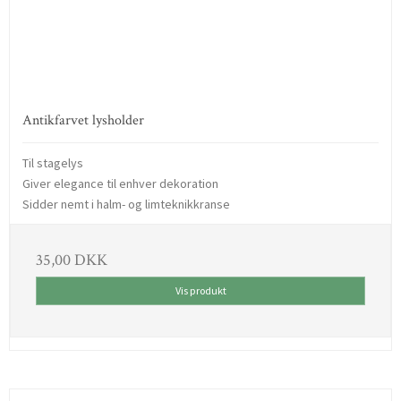
Antikfarvet lysholder
Til stagelys
Giver elegance til enhver dekoration
Sidder nemt i halm- og limteknikkranse
35,00 DKK
Vis produkt