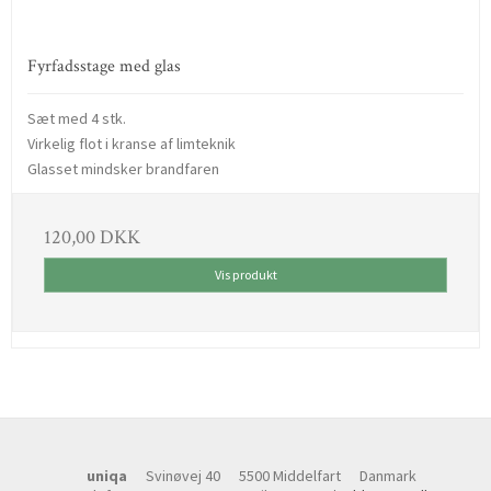
Fyrfadsstage med glas
Sæt med 4 stk.
Virkelig flot i kranse af limteknik
Glasset mindsker brandfaren
120,00 DKK
Vis produkt
uniqa
Svinøvej 40
5500 Middelfart
Danmark