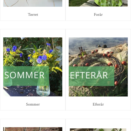
Tørret
Forår
Sommer
Efterår