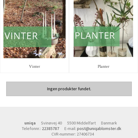
Vinter
Planter
Ingen produkter fundet.
uniqa
Svinøvej 40
5500 Middelfart
Danmark
Telefonnr.
:
22385787
E-mail
:
post@uniqablomster.dk
CVR-nummer
:
27406734